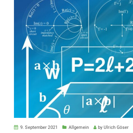
9. September 2021
Allgemein
by
Ulrich Göser