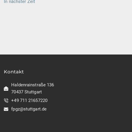
In nächster Zeit
Kontakt
Haldenrainstraße 136
70437 Stuttgart
+49 711 21657220
fpgz@stuttgart.de