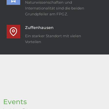
Naturwissenschaften und
Internationalität sind die beiden
Grundpfeiler am FPGZ.
Zuffenhausen
Ein starker Standort mit vielen
Vorteilen
Events