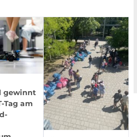
d gewinnt
T-Tag am
d-
ium