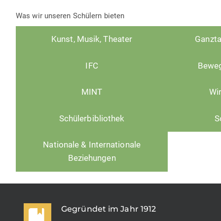
Was wir unseren Schülern bieten
Kunst, Musik, Theater
Ganzta
IFC
Beweg
MINT
Wir
Schülerbibliothek
S
Nationale & Internationale
Beziehungen
Gegründet im Jahr 1912