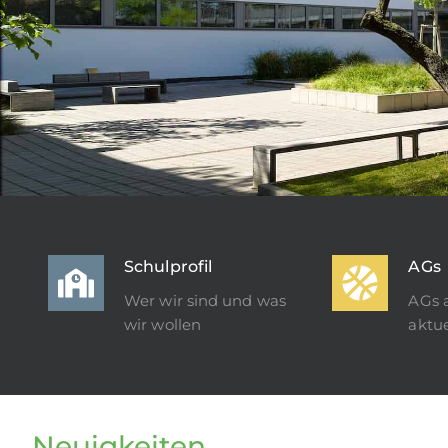
Schulprofil
AGs
Wer wir sind und was
AGs 
wir wollen
aktue
Neuigkeiten