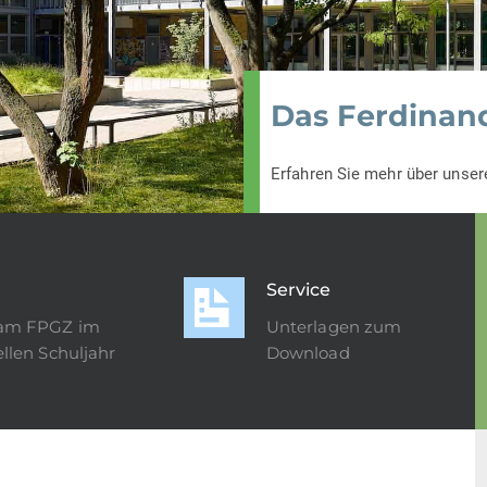
Das Ferdina
Erfahren Sie mehr über unser
Service
am FPGZ im
Unterlagen zum
llen Schuljahr
Download