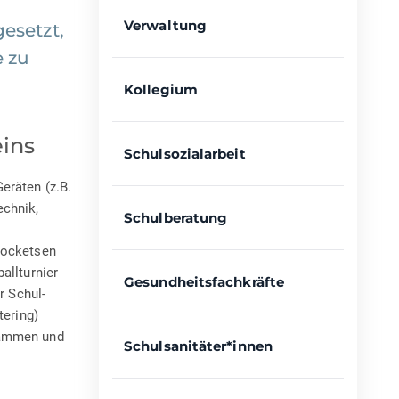
Verwaltung
esetzt,
e zu
Kollegium
ins
Schulsozialarbeit
eräten (z.B.
echnik,
Schulberatung
Hocketsen
allturnier
Gesundheitsfachkräfte
r Schul-
tering)
rammen und
Schulsanitäter*innen