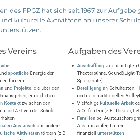
n des FPGZ hat sich seit 1967 zur Aufgabe g
 und kulturelle Aktivitäten an unserer Schul
unterstützen.
es Vereins
Aufgaben des Vere
sche,
Anschaffung
von benötigten G
und
sportliche
Energie der
Theaterbühne, Sound&Light-T
nen fördern
Spielgeräte)
en
und
Projekte
, die über den
Beteiligung
an Schulfesten, 
 hinausgehen, ermöglichen
und dem traditionellen Volleyb
en Kontakt
zwischen den
Vielfältige
kulturelle Arbeit
de
en und Aktiven der Schule
AG‘s fördern (z.B. Theater, Let
rhalten
Familien
bei Austauschprog
ionalen Austausch
and andere
Auslandsaufenthalten
ulische Aktivitäten
fördern (z.B.
finanziell
unterstützen