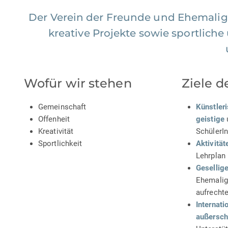
Der Verein der Freunde und Ehemalige
kreative Projekte sowie sportliche
Wofür wir stehen
Ziele d
Gemeinschaft
Künstleri
Offenheit
geistige
Kreativität
SchülerIn
Sportlichkeit
Aktivität
Lehrplan
Gesellig
Ehemalig
aufrechte
Internat
außersch