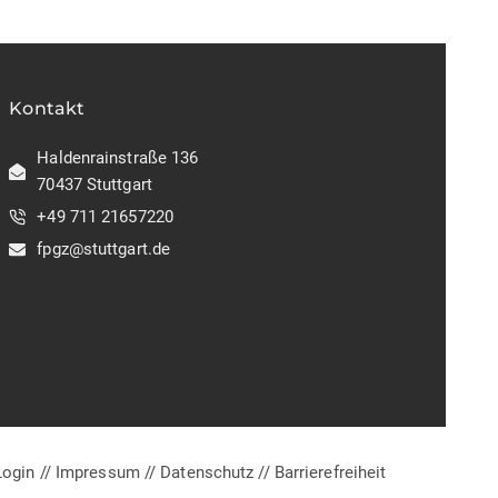
Kontakt
Haldenrainstraße 136
70437 Stuttgart
+49 711 21657220
fpgz@stuttgart.de
Login
//
Impressum
//
Datenschutz
//
Barrierefreiheit