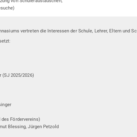
tzung von Schüleraustauschen,
esuche)
siums vertreten die Interessen der Schule, Lehrer, Eltern und Sc
etzt:
ar (SJ 2025/2026)
singer
 des Fördervereins)
mut Blessing, Jürgen Petzold