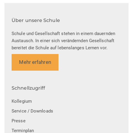
e
e
a
n
u
l
Über unsere Schule
-
n
t
Schule und Gesellschaft stehen in einem dauernden
N
d
Austausch. In einer sich verändernden Gesellschaft
u
bereitet die Schule auf lebenslanges Lernen vor.
a
A
n
v
Mehr erfahren
n
g
i
s
e
g
i
n
Schnellzugriff
a
c
Kollegium
t
h
Service / Downloads
i
t
Presse
o
e
Terminplan