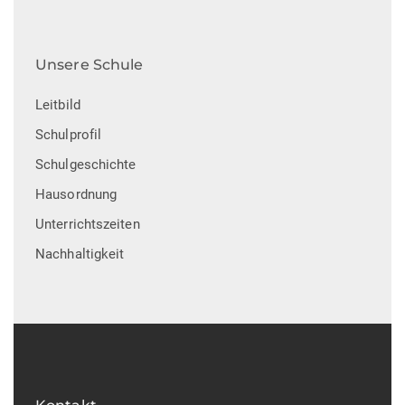
n
n
,
Unsere Schule
N
Leitbild
a
Schulprofil
v
Schulgeschichte
Hausordnung
i
Unterrichtszeiten
g
Nachhaltigkeit
a
t
i
o