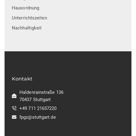
n
Hausordnung
n
Unterrichtszeiten
,
Nachhaltigkeit
N
a
v
i
g
Kontakt
a
Haldenrainstraße 136
70437 Stuttgart
t
+49 711 21657220
i
fpgz@stuttgart.de
o