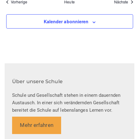
n
Veranstaltungen
Veran
Vorherige
Heute
Nächste
n
,
Kalender abonnieren
N
a
v
i
g
Über unsere Schule
a
Schule und Gesellschaft stehen in einem dauernden
Austausch. In einer sich verändernden Gesellschaft
t
bereitet die Schule auf lebenslanges Lernen vor.
i
Mehr erfahren
o