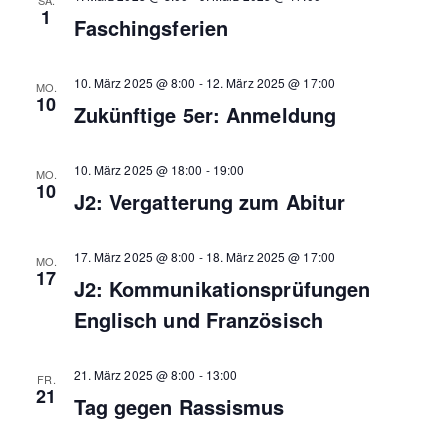
a
SA.
a
1
n
Faschingsferien
l
.
l
t
10. März 2025 @ 8:00
-
12. März 2025 @ 17:00
MO.
t
10
u
Zukünftige 5er: Anmeldung
u
n
n
10. März 2025 @ 18:00
-
19:00
MO.
g
10
J2: Vergatterung zum Abitur
g
A
e
n
17. März 2025 @ 8:00
-
18. März 2025 @ 17:00
MO.
17
n
J2: Kommunikationsprüfungen
s
Englisch und Französisch
S
i
u
c
21. März 2025 @ 8:00
-
13:00
FR.
21
c
h
Tag gegen Rassismus
h
t