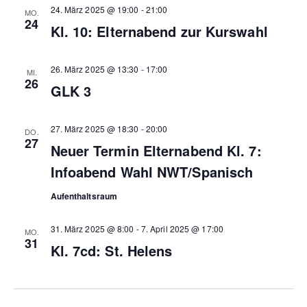
24. März 2025 @ 19:00
-
21:00
MO.
e
e
24
Kl. 10: Elternabend zur Kurswahl
n
u
-
n
26. März 2025 @ 13:30
-
17:00
MI.
26
GLK 3
N
d
a
A
27. März 2025 @ 18:30
-
20:00
DO.
v
27
n
Neuer Termin Elternabend Kl. 7:
i
Infoabend Wahl NWT/Spanisch
s
g
Aufenthaltsraum
i
a
c
31. März 2025 @ 8:00
-
7. April 2025 @ 17:00
MO.
t
31
Kl. 7cd: St. Helens
h
i
t
o
e