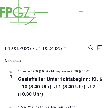
Veranstaltungen
01.03.2025
 - 
31.03.2025
V
V
S
L
u
i
D
e
e
c
s
a
März 2025
h
t
r
r
e
t
e
1. Januar 1970 @ 0:00
-
14. September 2026 @ 13:00
u
SA.
a
a
1
Gestaffelter Unterrichtsbeginn: Kl. 6
m
n
w
n
– 10 (8.40 Uhr), J 1 (8.40 Uhr), J 2
ä
s
(10.30 Uhr)
s
h
t
l
t
e
1. März 2025 @ 8:00
-
9. März 2025 @ 17:00