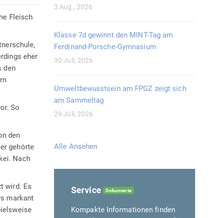
3 Aug., 2026
ne Fleisch
Klasse 7d gewinnt den MINT-Tag am
tnerschule,
Ferdinand-Porsche-Gymnasium
erdings eher
30 Juli, 2026
s den
rn
Umweltbewusstsein am FPGZ zeigt sich
am Sammeltag
or. So
29 Juli, 2026
on den
Alle Ansehen
er gehörte
kei. Nach
t wird. Es
Service
Dokumente
rs markant
pielsweise
Kompakte Informationen finden