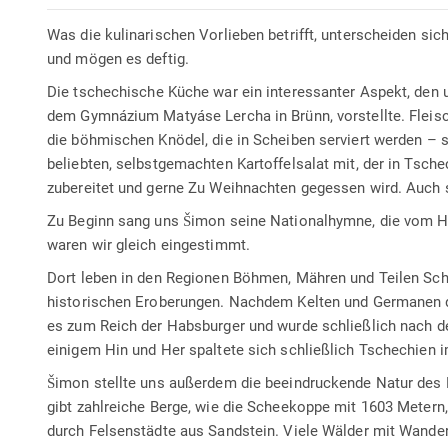
Was die kulinarischen Vorlieben betrifft, unterscheiden si
und mögen es deftig.
Die tschechische Küche war ein interessanter Aspekt, den u
dem Gymnázium Matyáse Lercha in Brünn, vorstellte. Fleisc
die böhmischen Knödel, die in Scheiben serviert werden – s
beliebten, selbstgemachten Kartoffelsalat mit, der in Tsc
zubereitet und gerne Zu Weihnachten gegessen wird. Auch 
Zu Beginn sang uns Šimon seine Nationalhymne, die vom He
waren wir gleich eingestimmt.
Dort leben in den Regionen Böhmen, Mähren und Teilen Sch
historischen Eroberungen. Nachdem Kelten und Germanen do
es zum Reich der Habsburger und wurde schließlich nach d
einigem Hin und Her spaltete sich schließlich Tschechien i
Šimon stellte uns außerdem die beeindruckende Natur des L
gibt zahlreiche Berge, wie die Scheekoppe mit 1603 Metern
durch Felsenstädte aus Sandstein. Viele Wälder mit Wander