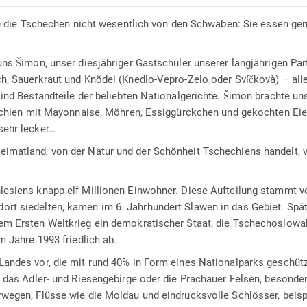
ch die Tschechen nicht wesentlich von den Schwaben: Sie essen ger
ns Šimon, unser diesjähriger Gastschüler unserer langjährigen Par
h, Sauerkraut und Knödel (Knedlo-Vepro-Zelo oder Svíčkovà) – all
ind Bestandteile der beliebten Nationalgerichte. Šimon brachte un
hechien mit Mayonnaise, Möhren, Essiggürckchen und gekochten Eie
sehr lecker…
imatland, von der Natur und der Schönheit Tschechiens handelt, v
lesiens knapp elf Millionen Einwohner. Diese Aufteilung stammt v
rt siedelten, kamen im 6. Jahrhundert Slawen in das Gebiet. Spät
em Ersten Weltkrieg ein demokratischer Staat, die Tschechoslowa
m Jahre 1993 friedlich ab.
andes vor, die mit rund 40% in Form eines Nationalparks geschütz
, das Adler- und Riesengebirge oder die Prachauer Felsen, besonde
wegen, Flüsse wie die Moldau und eindrucksvolle Schlösser, beis