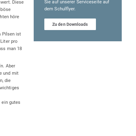
Sie auf unserer Serviceseite auf
swert. Diese
dem Schulflyer.
e böse
chten höre
Zu den Downloads
 Pilsen ist
Liter pro
muss man 18
ln. Aber
e und mit
, die
wichtiges
 ein gutes