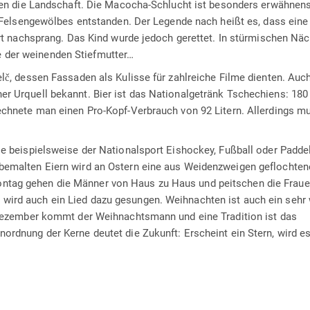
ägen die Landschaft. Die Macocha-Schlucht ist besonders erwähnen
es Felsengewölbes entstanden. Der Legende nach heißt es, dass ein
fort nachsprang. Das Kind wurde jedoch gerettet. In stürmischen Nä
 der weinenden Stiefmutter…
lč, dessen Fassaden als Kulisse für zahlreiche Filme dienten. Auch
r Urquell bekannt. Bier ist das Nationalgetränk Tschechiens: 180 
rechnete man einen Pro-Kopf-Verbrauch von 92 Litern. Allerdings 
ie beispielsweise der Nationalsport Eishockey, Fußball oder Padde
 bemalten Eiern wird an Ostern eine aus Weidenzweigen geflochten
ntag gehen die Männer von Haus zu Haus und peitschen die Frauen
wird auch ein Lied dazu gesungen. Weihnachten ist auch ein sehr 
. Dezember kommt der Weihnachtsmann und eine Tradition ist das
ordnung der Kerne deutet die Zukunft: Erscheint ein Stern, wird es