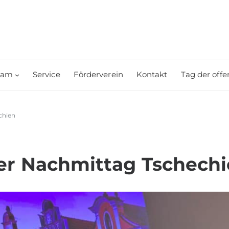
eam
Service
Förderverein
Kontakt
Tag der offe
chien
ller Nachmittag Tschech